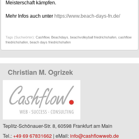
Meisterschaft kämpfen.
Mehr Infos auch unter
https://www.beach-days-fn.de/
Tags (Suchwörter):
Cashflow
,
Beachdays
,
beachvolleyball friedrichshafen
,
cashflow
friedrichshafen
,
beach days friedrichshafen
Christian M. Ogrizek
Teplitz-Schönauer-Str. 8, 60598 Frankfurt am Main
Tel.:
+49 69 67831662
| eMail:
info@cashflowweb.de