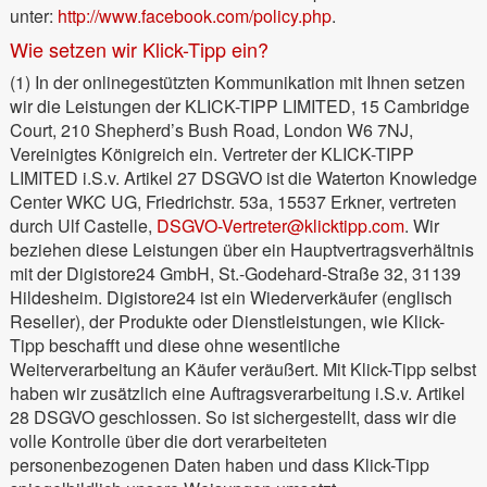
unter:
http://www.facebook.com/policy.php
.
Wie setzen wir Klick-Tipp ein?
(1) In der onlinegestützten Kommunikation mit Ihnen setzen
wir die Leistungen der KLICK-TIPP LIMITED, 15 Cambridge
Court, 210 Shepherd’s Bush Road, London W6 7NJ,
Vereinigtes Königreich ein. Vertreter der KLICK-TIPP
LIMITED i.S.v. Artikel 27 DSGVO ist die Waterton Knowledge
Center WKC UG, Friedrichstr. 53a, 15537 Erkner, vertreten
durch Ulf Castelle,
DSGVO-Vertreter@klicktipp.com
. Wir
beziehen diese Leistungen über ein Hauptvertragsverhältnis
mit der Digistore24 GmbH, St.-Godehard-Straße 32, 31139
Hildesheim. Digistore24 ist ein Wiederverkäufer (englisch
Reseller), der Produkte oder Dienstleistungen, wie Klick-
Tipp beschafft und diese ohne wesentliche
Weiterverarbeitung an Käufer veräußert. Mit Klick-Tipp selbst
haben wir zusätzlich eine Auftragsverarbeitung i.S.v. Artikel
28 DSGVO geschlossen. So ist sichergestellt, dass wir die
volle Kontrolle über die dort verarbeiteten
personenbezogenen Daten haben und dass Klick-Tipp