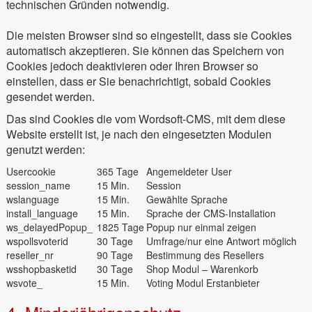
technischen Gründen notwendig.
Die meisten Browser sind so eingestellt, dass sie Cookies
automatisch akzeptieren. Sie können das Speichern von
Cookies jedoch deaktivieren oder Ihren Browser so
einstellen, dass er Sie benachrichtigt, sobald Cookies
gesendet werden.
Das sind Cookies die vom Wordsoft-CMS, mit dem diese
Website erstellt ist, je nach den eingesetzten Modulen
genutzt werden:
Usercookie
365 Tage
Angemeldeter User
session_name
15 Min.
Session
wslanguage
15 Min.
Gewählte Sprache
install_language
15 Min.
Sprache der CMS-Installation
ws_delayedPopup_
1825 Tage
Popup nur einmal zeigen
wspollsvoterid
30 Tage
Umfrage/nur eine Antwort möglich
reseller_nr
90 Tage
Bestimmung des Resellers
wsshopbasketid
30 Tage
Shop Modul – Warenkorb
wsvote_
15 Min.
Voting Modul Erstanbieter